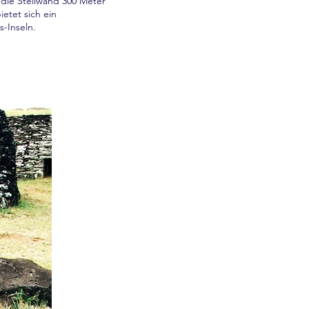
t die Steilwand 300 Meter
etet sich ein
-Inseln.