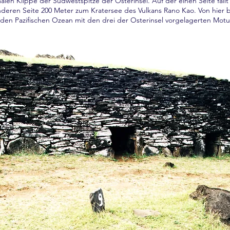
alen Klippe der Südwestspitze der Osterinsel. Auf der einen Seite fäll
deren Seite 200 Meter zum Kratersee des Vulkans Rano Kao. Von hier bi
den Pazifischen Ozean mit den drei der Osterinsel vorgelagerten Motus