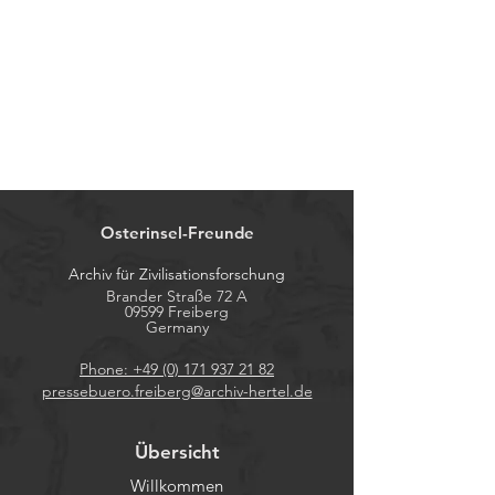
Osterinsel-Freunde
Archiv für Zivilisationsforschung
Brander Straße 72 A
09599 Freiberg
Germany
Phone: +49 (0) 171 937 21 82
pressebuero.freiberg@archiv-hertel.de
Übersicht
Willkommen