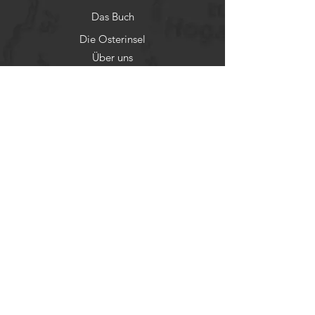
Das Buch
Die Osterinsel
Über uns
Kontakt
Kleingedrucktes
Impressum
Haftungsausschluss
Archiv für Zivilisationsforschung
Social-Media
Facebook
Instagram
©2025 by
Archiv für
Zivilisationsforschung