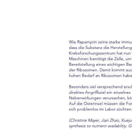
Wie Rapamycin seine starke immun
dass die Substanz die Herstellun
Krebsforschungszentrum hat nun e
Maschinen benötigt die Zelle, um 
Bereitstellung eines wichtigen Bau
der Ribosomen. Damit kommt auc
hohen Bedarf an Ribosomen haben
Besonders viel versprechend ersc
direktes Angriffsziel ein einzel
Nebenwirkungen verursachen, könn
Auf die Osterinsel müssen die For
sich problemlos im Labor züchten
(Christine Mayer, Jian Zhao, Xuej
synthesis to nutrient availablitiy.