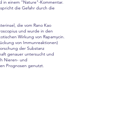
ford in einem "Nature"-Kommentar.
spricht die Gefahr durch die
terinsel, die vom Rano Kao
roscopius und wurde in den
ykotischen Wirkung von Rapamycin.
drückung von Immunreaktionen)
forschung der Substanz
chaft genauer untersucht und
ch Nieren- und
uten Prognosen genutzt.